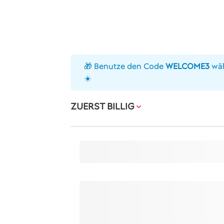
🎁 Benutze den Code
WELCOME3
wäh
☀️
ZUERST BILLIG