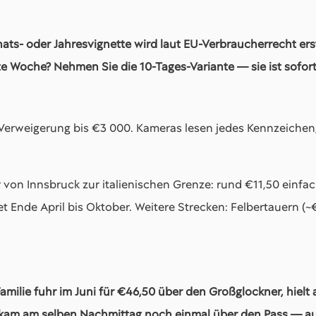
nats- oder Jahresvignette wird laut EU-Verbraucherrecht ers
e Woche? Nehmen Sie die 10-Tages-Variante — sie ist sofort 
Verweigerung bis €3 000. Kameras lesen jedes Kennzeichen,
 von Innsbruck zur italienischen Grenze: rund €11,50 einf
t Ende April bis Oktober. Weitere Strecken: Felbertauern (~€
Familie fuhr im Juni für €46,50 über den Großglockner, hielt 
kam am selben Nachmittag noch einmal über den Pass — au