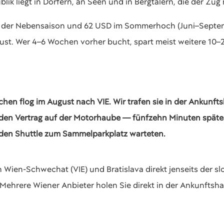
lik liegt in Dörfern, an Seen und in Bergtälern, die der Zug 
 in der Nebensaison und 62 USD im Sommerhoch (Juni–Septem
ust. Wer 4–6 Wochen vorher bucht, spart meist weitere 10–
hen flog im August nach VIE. Wir trafen sie in der Ankunf
den Vertrag auf der Motorhaube — fünfzehn Minuten später 
den Shuttle zum Sammelparkplatz warteten.
 Wien-Schwechat (VIE) und Bratislava direkt jenseits der s
 Mehrere Wiener Anbieter holen Sie direkt in der Ankunftsha