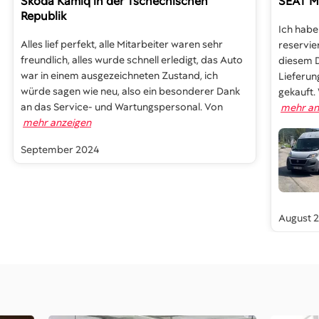
Skoda Kamiq
in der Tschechischen
SEAT Mi
Republik
Ich habe
Alles lief perfekt, alle Mitarbeiter waren sehr
reservie
freundlich, alles wurde schnell erledigt, das Auto
diesem 
war in einem ausgezeichneten Zustand, ich
Lieferun
würde sagen wie neu, also ein besonderer Dank
gekauft.
an das Service- und Wartungspersonal. Von
mehr an
mehr anzeigen
September 2024
August 