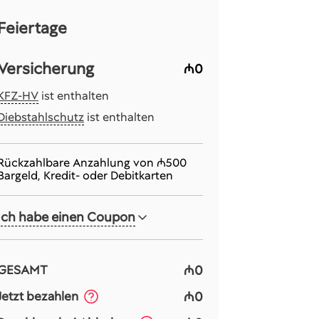
Feiertage
Versicherung
₼0
KFZ-HV
ist enthalten
Diebstahlschutz
ist enthalten
Rückzahlbare Anzahlung von
₼500
Bargeld, Kredit- oder Debitkarten
Ich habe einen Coupon
₼0
GESAMT
₼0
Jetzt bezahlen