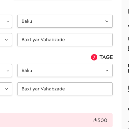
Baku
TAGE
7
Baku
₼500