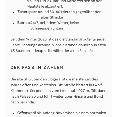
hin und zurück. Bar und Karte werden an der
Mautstelle akzeptiert.
Zeitersparnis:
rund 50–60 Minuten gegenüber der
alten Strecke
Betrieb:
24/7, bei jedem Wetter, keine
Schneesperrungen
Seit dem Winter 2025 ist das die Standardroute für jede
Fahrt Richtung Saranda. Vlorë–Saranda dauert nun etwa
1,5 Stunden — knapp die Hälfte der alten Schleife.
DER PASS IN ZAHLEN
Die alte SH8 über den Llogara ist die meiste Zeit des
Jahres offen und kostenlos. Die Straße klettert in zwölf
Kilometern Serpentinen vom Meer auf 1.027 m, fällt dann
nach Palasë ab und führt weiter über Himarë und Borsh
nach Saranda.
Offen:
April bis Anfang November in einem normalen