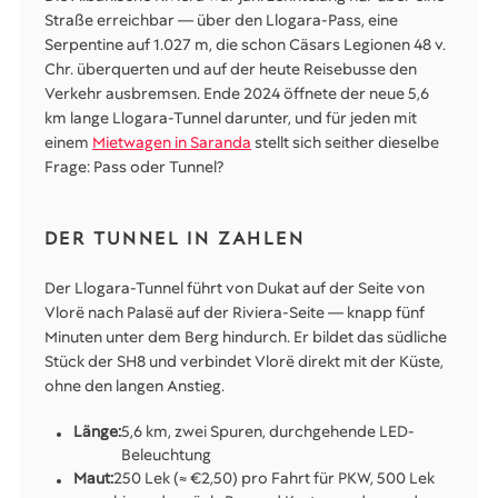
Straße erreichbar — über den Llogara-Pass, eine
Serpentine auf 1.027 m, die schon Cäsars Legionen 48 v.
Chr. überquerten und auf der heute Reisebusse den
Verkehr ausbremsen. Ende 2024 öffnete der neue 5,6
km lange Llogara-Tunnel darunter, und für jeden mit
einem
Mietwagen in Saranda
stellt sich seither dieselbe
Frage: Pass oder Tunnel?
DER TUNNEL IN ZAHLEN
Der Llogara-Tunnel führt von Dukat auf der Seite von
Vlorë nach Palasë auf der Riviera-Seite — knapp fünf
Minuten unter dem Berg hindurch. Er bildet das südliche
Stück der SH8 und verbindet Vlorë direkt mit der Küste,
ohne den langen Anstieg.
Länge:
5,6 km, zwei Spuren, durchgehende LED-
Beleuchtung
Maut:
250 Lek (≈ €2,50) pro Fahrt für PKW, 500 Lek