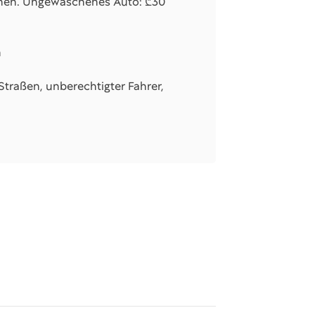
chen. Ungewaschenes Auto: ₾30
n
Straßen, unberechtigter Fahrer,