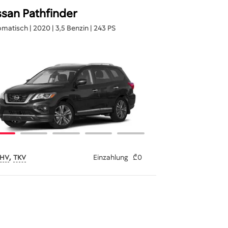
ssan Pathfinder
matisch | 2020 | 3,5 Benzin | 243 PS
,
Einzahlung
₾0
-HV
TKV