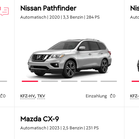
Nissan Pathfinder
Ni
1
Automatisch | 2020 | 3,3 Benzin | 284 PS
Auto
,
₾0
Einzahlung
₾0
KFZ-HV
TKV
KFZ
Mazda CX-9
Automatisch | 2023 | 2,5 Benzin | 231 PS