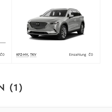
,
₾0
Einzahlung
₾0
KFZ-HV
TKV
 (1)