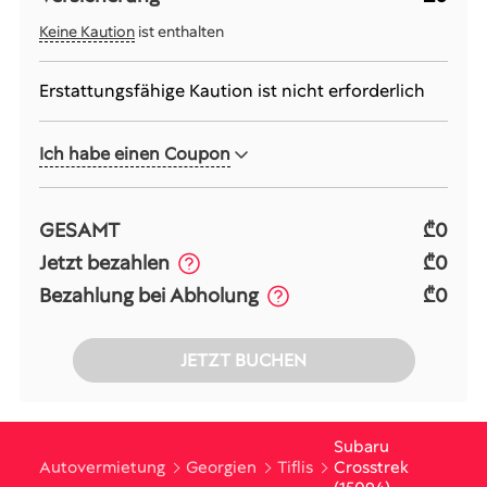
Keine Kaution
ist enthalten
Erstattungsfähige Kaution ist nicht erforderlich
Ich habe einen Coupon
GESAMT
₾0
Jetzt bezahlen
₾0
Bezahlung bei Abholung
₾0
JETZT BUCHEN
Subaru
Autovermietung
Georgien
Tiflis
Crosstrek