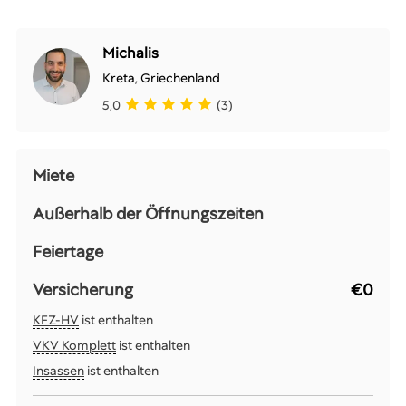
Michalis
Kreta
,
Griechenland
5,0
(3)
Miete
Außerhalb der Öffnungszeiten
Feiertage
Versicherung
€0
KFZ-HV
ist enthalten
VKV Komplett
ist enthalten
Insassen
ist enthalten