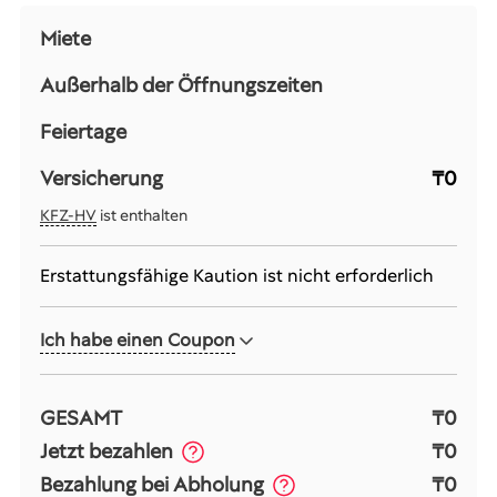
Miete
Außerhalb der Öffnungszeiten
Feiertage
Versicherung
₸0
KFZ-HV
ist enthalten
Erstattungsfähige Kaution ist nicht erforderlich
Ich habe einen Coupon
GESAMT
₸0
Jetzt bezahlen
₸0
Bezahlung bei Abholung
₸0