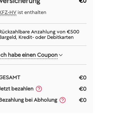
Versicherung
€0
KFZ-HV
ist enthalten
Rückzahlbare Anzahlung von
€500
Bargeld, Kredit- oder Debitkarten
Ich habe einen Coupon
€0
GESAMT
€0
Jetzt bezahlen
€0
Bezahlung bei Abholung