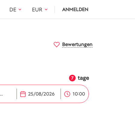
DE
EUR
ANMELDEN
Bewertungen
tage
7
iza Flughafen (IBZ), Ibiza
10:00