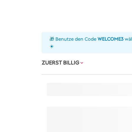
🎁 Benutze den Code
WELCOME3
wäh
☀️
ZUERST BILLIG