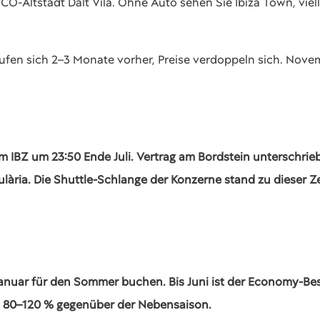
-Altstadt Dalt Vila. Ohne Auto sehen Sie Ibiza Town, viel
kaufen sich 2–3 Monate vorher, Preise verdoppeln sich. Nove
.
im IBZ um 23:50 Ende Juli. Vertrag am Bordstein unterschri
lària. Die Shuttle-Schlange der Konzerne stand zu dieser Ze
 Januar für den Sommer buchen. Bis Juni ist der Economy-B
m 80–120 % gegenüber der Nebensaison.