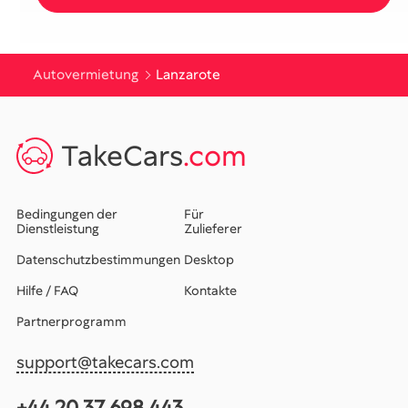
Autovermietung
Lanzarote
TakeCars
.com
Bedingungen der
Für
Dienstleistung
Zulieferer
Datenschutzbestimmungen
Desktop
Hilfe / FAQ
Kontakte
Partnerprogramm
support@takecars.com
+44 20 37 698 443