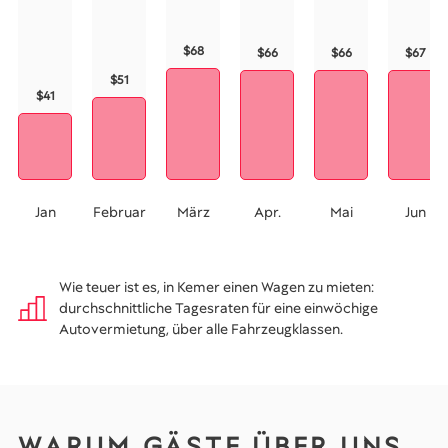
$68
$66
$66
$67
$51
$41
Jan
Februar
März
Apr.
Mai
Jun
Wie teuer ist es, in Kemer einen Wagen zu mieten:
durchschnittliche Tagesraten für eine einwöchige
Autovermietung, über alle Fahrzeugklassen.
WARUM GÄSTE ÜBER UNS