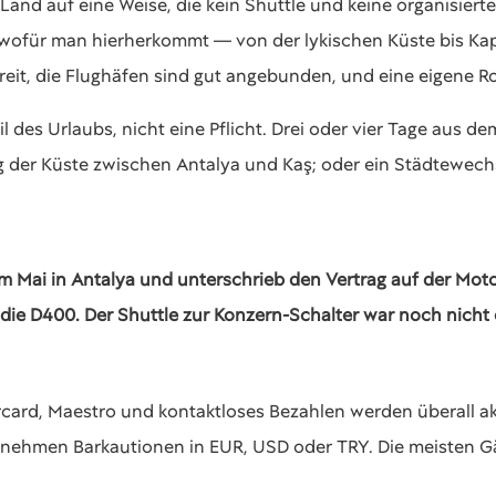
Land auf eine Weise, die kein Shuttle und keine organisierte
, wofür man hierherkommt — von der lykischen Küste bis K
 breit, die Flughäfen sind gut angebunden, und eine eigene Ro
l des Urlaubs, nicht eine Pflicht. Drei oder vier Tage aus d
g der Küste zwischen Antalya und Kaş; oder ein Städtewech
 im Mai in Antalya und unterschrieb den Vertrag auf der Mo
 die D400. Der Shuttle zur Konzern-Schalter war noch nicht
rcard, Maestro und kontaktloses Bezahlen werden überall akz
r nehmen Barkautionen in EUR, USD oder TRY. Die meisten 