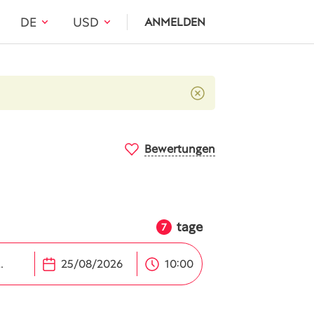
DE
USD
ANMELDEN
Bewertungen
tage
7
hafen (IST)
10:00