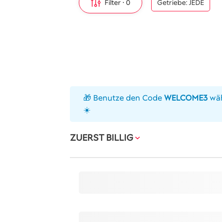
Filter
0
Getriebe: JEDE
🎁 Benutze den Code
WELCOME3
wäh
☀️
ZUERST BILLIG