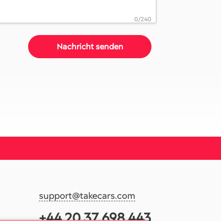
0/240
support@takecars.com
+44 20 37 698 443