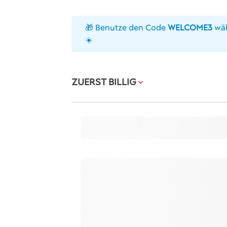
🎁 Benutze den Code
WELCOME3
wäh
☀️
ZUERST BILLIG