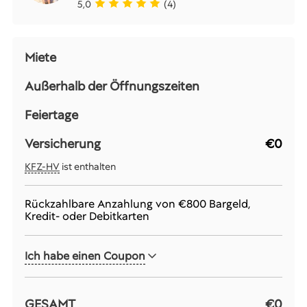
5,0
(4)
Miete
Außerhalb der Öffnungszeiten
Feiertage
Versicherung
€0
KFZ-HV
ist enthalten
Rückzahlbare Anzahlung von
€800
Bargeld,
Kredit- oder Debitkarten
Ich habe einen Coupon
GESAMT
€0