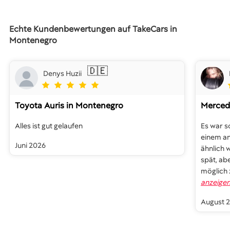
Echte Kundenbewertungen auf TakeCars in
Montenegro
🇩🇪
Denys Huzii
Toyota Auris
in Montenegro
Merced
Alles ist gut gelaufen
Es war s
einem an
Juni 2026
ähnlich 
spät, ab
möglich
anzeige
August 