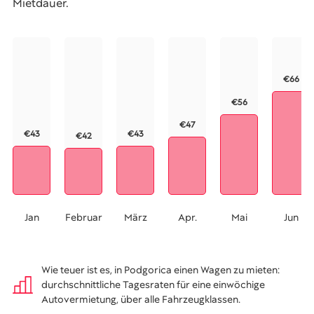
Mietdauer.
€66
€56
€47
€43
€43
€42
Jan
Februar
März
Apr.
Mai
Jun
Wie teuer ist es, in Podgorica einen Wagen zu mieten:
durchschnittliche Tagesraten für eine einwöchige
Autovermietung, über alle Fahrzeugklassen.